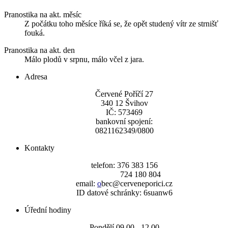
Pranostika na akt. měsíc
Z počátku toho měsíce říká se, že opět studený vítr ze strnišť
fouká.
Pranostika na akt. den
Málo plodů v srpnu, málo včel z jara.
Adresa
Červené Poříčí 27
340 12 Švihov
IČ: 573469
bankovní spojení:
0821162349/0800
Kontakty
telefon: 376 383 156
724 180 804
email:
o
bec@cerveneporici.cz
ID datové schránky: 6suanw6
Úřední hodiny
Pondělí 09,00 - 12,00