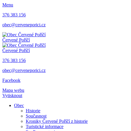
Menu
376 383 156
obec@cerveneporici.cz
Červené Poříčí
Červené Poříčí
376 383 156
obec@cerveneporici.cz
Facebook
Mapa webu
Vytisknout
Obec
Historie
Současnost
Kroniky Červené Poříčí z historie
Turistické informace