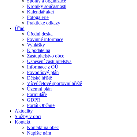
Spolky a organizace
Kroniky současnosti
Kalendář akcí
Fotogalerie
Praktické odkazy
Úřad
Úřední deska
Povinné informace
Vyhlášky
E-podatelna
Zastupitelstvo obce
Usnesení zastupitelstva
Informace z OÚ
Povodňový plán
Dětské hřiště
Víceúčelové sportovní hřiště
Územní plán
Formuláře
GDPR
Portál Občan+
Aktuality
Služby v obci
Kontakt
Kontakt na obec
Napište nám