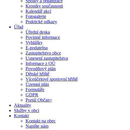
Spolky a organizace
Kroniky současnosti
Kalendář akcí
Fotogalerie
Praktické odkazy
Úřad
Úřední deska
Povinné informace
Vyhlášky
E-podatelna
Zastupitelstvo obce
Usnesení zastupitelstva
Informace z OÚ
Povodňový plán
Dětské hřiště
Víceúčelové sportovní hřiště
Územní plán
Formuláře
GDPR
Portál Občan+
Aktuality
Služby v obci
Kontakt
Kontakt na obec
Napište nám