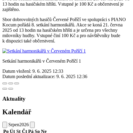
13 hodin na hasičském hřišti. Vstupné je 100 Kč a občerstvení je
zajištěno.
Sbor dobrovolných hasičů Červené Poříčí ve spolupráci s PIANO
Kocum pořádá 8. setkání harmonikářů. Akce se koná 21. června
2025 od 13 hodin na hasičském hřišti a je určena pro všechny
milovníky hudby. Vstupné činí 100 Kč a pro návštěvníky bude
k dispozici také občerstvení.
Setkání harmonikářů v Červeném Poříčí 1
Datum vložení:
9. 6. 2025 12:33
Datum poslední aktualizace:
9. 6. 2025 12:36
Aktuality
Kalendář
Srpen
2026
Po
Út
St
Čt
Pá
So
Ne