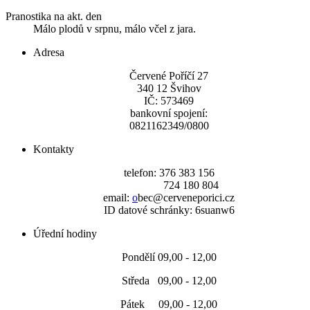
Pranostika na akt. den
Málo plodů v srpnu, málo včel z jara.
Adresa
Červené Poříčí 27
340 12 Švihov
IČ: 573469
bankovní spojení:
0821162349/0800
Kontakty
telefon: 376 383 156
724 180 804
email:
o
bec@cerveneporici.cz
ID datové schránky: 6suanw6
Úřední hodiny
Pondělí 09,00 - 12,00
Středa 09,00 - 12,00
Pátek 09,00 - 12,00