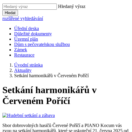
Hledaný výraz
Hledat
rozšířené vyhledávání
Úřední deska
Důležité dokumenty
Územní plán
Dům s pečovatelskou službou
Zámek
Restaurace
Úvodní stránka
Aktuality
Setkání harmonikářů v Červeném Poříčí
Setkání harmonikářů v
Červeném Poříčí
Sbor dobrovolných hasičů Červené Poříčí a PIANO Kocum vás
zvou na setkání harmonikářů, které se uskuteční 21. června 2025 od