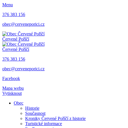
Menu
376 383 156
obec@cerveneporici.cz
Červené Poříčí
Červené Poříčí
376 383 156
obec@cerveneporici.cz
Facebook
Mapa webu
Vytisknout
Obec
Historie
Současnost
Kroniky Červené Poříčí z historie
Turistické informace