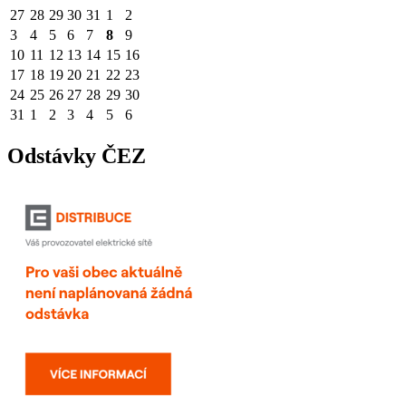
27
28
29
30
31
1
2
3
4
5
6
7
8
9
10
11
12
13
14
15
16
17
18
19
20
21
22
23
24
25
26
27
28
29
30
31
1
2
3
4
5
6
Odstávky ČEZ