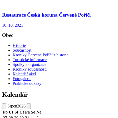
Restaurace Česká koruna Červené Poříčí
10. 10. 2021
Obec
Historie
Současnost
Kroniky Červené Poříčí z historie
Turistické informace
Spolky a organizace
Kroniky současnosti
Kalendář akcí
Fotogalerie
Praktické odkazy
Kalendář
Srpen
2026
Po
Út
St
Čt
Pá
So
Ne
27
28
29
30
31
1
2