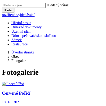
Hledaný výraz
Hledat
rozšířené vyhledávání
Úřední deska
Důležité dokumenty
Územní plán
Dům s pečovatelskou službou
Zámek
Restaurace
Úvodní stránka
Obec
Fotogalerie
Fotogalerie
Červené Poříčí
10. 10. 2021