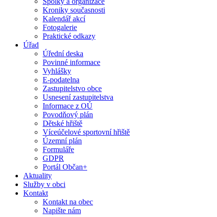
Spolky a organizace
Kroniky současnosti
Kalendář akcí
Fotogalerie
Praktické odkazy
Úřad
Úřední deska
Povinné informace
Vyhlášky
E-podatelna
Zastupitelstvo obce
Usnesení zastupitelstva
Informace z OÚ
Povodňový plán
Dětské hřiště
Víceúčelové sportovní hřiště
Územní plán
Formuláře
GDPR
Portál Občan+
Aktuality
Služby v obci
Kontakt
Kontakt na obec
Napište nám