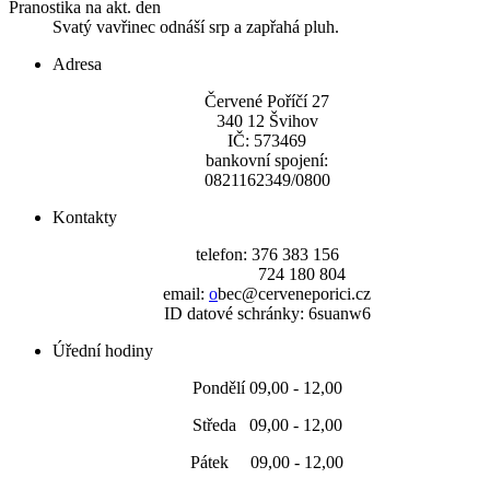
Pranostika na akt. den
Svatý vavřinec odnáší srp a zapřahá pluh.
Adresa
Červené Poříčí 27
340 12 Švihov
IČ: 573469
bankovní spojení:
0821162349/0800
Kontakty
telefon: 376 383 156
724 180 804
email:
o
bec@cerveneporici.cz
ID datové schránky: 6suanw6
Úřední hodiny
Pondělí 09,00 - 12,00
Středa 09,00 - 12,00
Pátek 09,00 - 12,00