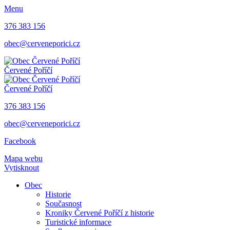
Menu
376 383 156
obec@cerveneporici.cz
Červené Poříčí
Červené Poříčí
376 383 156
obec@cerveneporici.cz
Facebook
Mapa webu
Vytisknout
Obec
Historie
Současnost
Kroniky Červené Poříčí z historie
Turistické informace