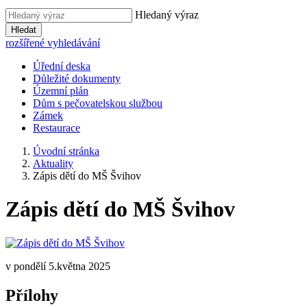
Hledaný výraz
Hledat
rozšířené vyhledávání
Úřední deska
Důležité dokumenty
Územní plán
Dům s pečovatelskou službou
Zámek
Restaurace
Úvodní stránka
Aktuality
Zápis dětí do MŠ Švihov
Zápis dětí do MŠ Švihov
v pondělí 5.května 2025
Přílohy