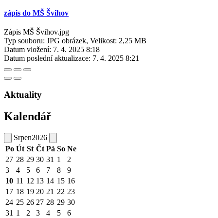
zápis do MŠ Švihov
Zápis MŠ Švihov.jpg
Typ souboru: JPG obrázek, Velikost: 2,25 MB
Datum vložení:
7. 4. 2025 8:18
Datum poslední aktualizace:
7. 4. 2025 8:21
Aktuality
Kalendář
Srpen
2026
Po
Út
St
Čt
Pá
So
Ne
27
28
29
30
31
1
2
3
4
5
6
7
8
9
10
11
12
13
14
15
16
17
18
19
20
21
22
23
24
25
26
27
28
29
30
31
1
2
3
4
5
6