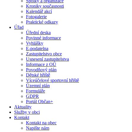
Spolky a organizace
Kroniky současnosti
Kalendář akcí
Fotogalerie
Praktické odkazy
Úřad
Úřední deska
Povinné informace
Vyhlášky
E-podatelna
Zastupitelstvo obce
Usnesení zastupitelstva
Informace z OÚ
Povodňový plán
Dětské hřiště
Víceúčelové sportovní hřiště
Územní plán
Formuláře
GDPR
Portál Občan+
Aktuality
Služby v obci
Kontakt
Kontakt na obec
Napište nám